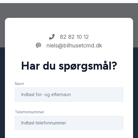
Elektrisk bagagerum
Elektrisk parkeringsbremse
82 82 10 12
niels@bilhusetcmd.dk
Fjernbetjent centrallås
Har du spørgsmål?
Fuld LED forlygter
Navn
Glastag
Højdejusterbart førersæde
Telefonnummer
Infocenter