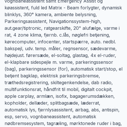
vognbaneassistent samt Emergency Assist og
køassistent, fuld led Matrix - Beam forlygter, dynamisk
blinklys, 360° kamera, ambiente belysning,
Parkeringsassistent, Navigationssystem-high,
aut.gear/tiptronic, ratgearskifte, 20" alufælge, varme i
rat, 4 zone klima, fjernb. c.lås, nøglefri betjening,
kørecomputer, infocenter, startspærre, auto. nedbl.
bakspejl, udv. temp. måler, regnsensor, sædevarme,
højdejust. førersæde, el-soltag, glastag, 4x el-ruder,
el-klapbare sidespejle m. varme, parkeringssensor
(bag), parkeringssensor (for), automatisk start/stop, el
betjent bagklap, elektrisk parkeringsbremse,
træthedsregistrering, skiltegenkendelse, dab radio,
multifunktionsrat, håndfrit til mobil, digitalt cockpit,
apple carplay, armlæn, isofix, bagagerumsdækken,
kopholder, dellæder, splitbagsæde, læderrat,
automatisk lys, fjernlysassistent, airbag, abs, antispin,
esp, servo, vognbaneassistent, automatisk
nødbremsesystem, tagræling, mørktonede ruder i bag,