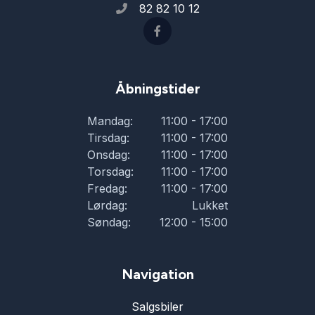
82 82 10 12
Parkeringssensor foran
Ratgearskifte
Åbningstider
Servostyring
Mandag:
11:00 - 17:00
Tirsdag:
11:00 - 17:00
Skiltegenkendelse
Onsdag:
11:00 - 17:00
Torsdag:
11:00 - 17:00
Fredag:
11:00 - 17:00
Splitbagsæder
Lørdag:
Lukket
Søndag:
12:00 - 15:00
Startspærre
Navigation
Svingbart anhængertræk
Salgsbiler