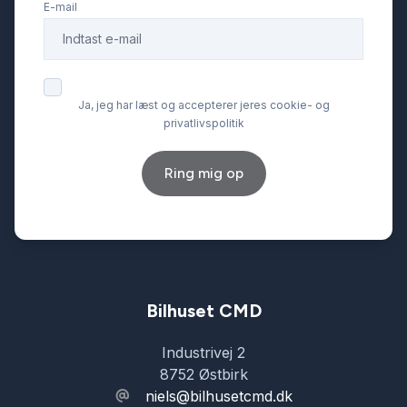
E-mail
Isofix
Kamera 360 grader
Ja, jeg har læst og accepterer jeres cookie- og
privatlivspolitik
Kørecomputer
Ring mig op
Læderrat
Navigation
Nøglefri betjening
Bilhuset CMD
Industrivej 2
Parkeringssensor bagved
8752 Østbirk
niels@bilhusetcmd.dk