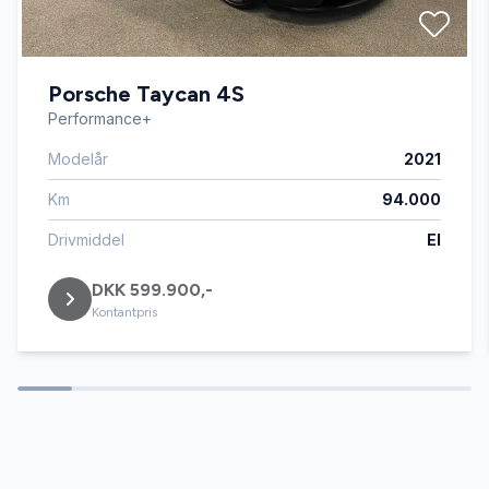
Automatisk nødbremse
Porsche Taycan 4S
DAB radio
Performance+
Modelår
2021
Delvis lædersæder
Km
94.000
Digitalt cockpit
Drivmiddel
El
DKK 599.900,-
El-klapbare sidespejle med varme
Kontantpris
El-ruder x4
El-soltag