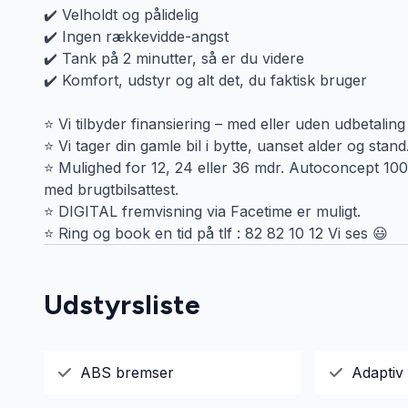
✔️ Velholdt og pålidelig
✔️ Ingen rækkevidde-angst
✔️ Tank på 2 minutter, så er du videre
✔️ Komfort, udstyr og alt det, du faktisk bruger
⭐️ Vi tilbyder finansiering – med eller uden udbetaling
⭐️ Vi tager din gamle bil i bytte, uanset alder og stand
⭐️ Mulighed for 12, 24 eller 36 mdr. Autoconcept 100
med brugtbilsattest.
⭐️ DIGITAL fremvisning via Facetime er muligt.
⭐️ Ring og book en tid på tlf : 82 82 10 12 Vi ses 😃
Udstyrsliste
ABS bremser
Adaptiv 