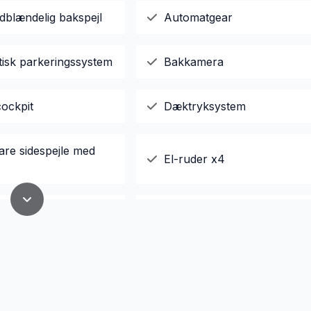
dblændelig bakspejl
Automatgear
isk parkeringssystem
Bakkamera
cockpit
Dæktryksystem
are sidespejle med
El-ruder x4
sk bagagerum
Elektrisk parkeringsbremse
ske komfortsæder
Fuld LED forlygter