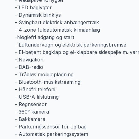
- Aadaptive forlygter
- LED baglygter
- Dynamisk blinklys
- Svingbart elektrisk anhængertræk
- 4-zone fuldautomatisk klimaanlæg
-Nøglefri adgang og start
- Luftundervogn og elektrisk parkeringsbremse
- El-betjent bagklap og el-klapbare sidespejle m. va
- Navigation
- DAB-radio
- Trådløs mobilopladning
- Bluetooth-musikstreaming
- Håndfri telefoni
- USB-A tilslutning
- Regnsensor
- 360° kamera
- Bakkamera
- Parkeringssensor for og bag
- Automatisk parkeringssystem