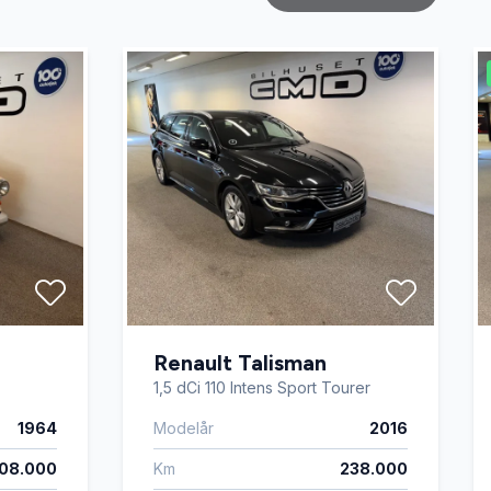
th
Renault Talisman
1,5 dCi 110 Intens Sport Tourer
1964
Modelår
2016
108.000
Km
238.000