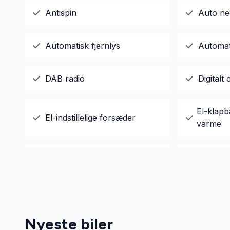
Antispin
Auto ne
Automatisk fjernlys
Automat
DAB radio
Digitalt 
El-klapb
El-indstillelige forsæder
varme
El-soltag
Elektri
Elektrisk svingbart
Elektri
anhængertræk
Nyeste biler