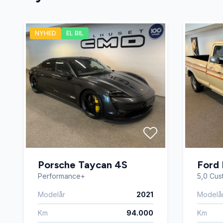
Fuldautomatisk klimaanlæg
Head-Up
NYHED
EL BIL
Isofix
Kamera 
Læderrat
Læders
Navigation
Parkeri
Ratgearskifte
Skilteg
Porsche Taycan 4S
Sædevarme
Tagræli
Ford 
Performance+
5,0 Cus
Modelår
2021
Modelå
Trådløs mobilopladning
USB tils
Km
94.000
Km