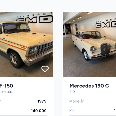
 Display
Højdejusterbare forsæder
360 grader
Kørecomputer
æder
Musikstreaming via bluetoo
ngssensor bagved
Parkeringssensor foran
enkendelse
Splitbagsæder
ng
F-150
Tonede ruder
Mercedes 190 C
tom aut.
2,0
r
1979
Modelår
lutning
Vejbaneassistent
140.000
Km