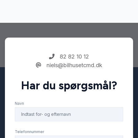
Sportssæder
Stofsæder
Sædevarme
82 82 10 12
niels@bilhusetcmd.dk
Har du spørgsmål?
Navn
Telefonnummer