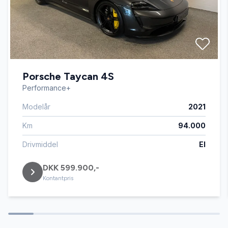
Fuldautomatisk klimaanlæg
Højdejusterbare forsæder
Porsche Taycan 4S
Kørecomputer
Performance+
Modelår
2021
Læderrat
Km
94.000
Musikstreaming via bluetooth
Drivmiddel
El
DKK 599.900,-
Navigation
Kontantpris
Splitbagsæder