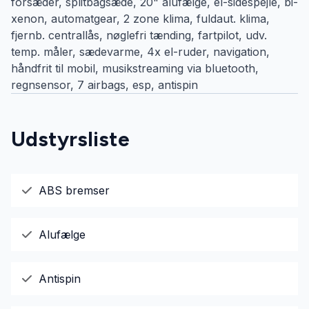
forsæder, splitbagsæde, 20" alufælge, el-sidespejle, bi-
xenon, automatgear, 2 zone klima, fuldaut. klima,
fjernb. centrallås, nøglefri tænding, fartpilot, udv.
temp. måler, sædevarme, 4x el-ruder, navigation,
håndfrit til mobil, musikstreaming via bluetooth,
regnsensor, 7 airbags, esp, antispin
Udstyrsliste
ABS bremser
Alufælge
Antispin