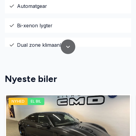
Automatgear
Bi-xenon lygter
Dual zone klimaanlæg
El-ruder x4
Nyeste biler
El-spejle
NYHED
EL BIL
Fartpilot
Fjernbetjent centrallås