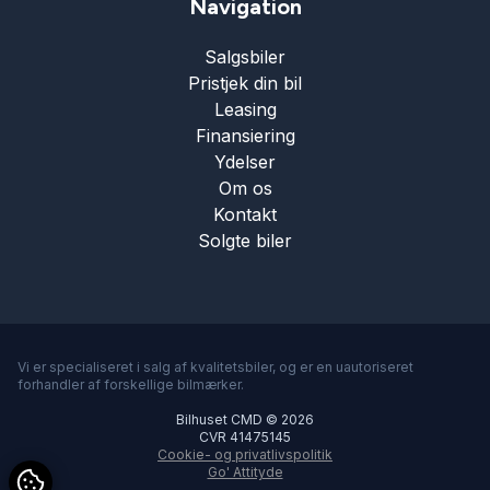
Navigation
Salgsbiler
Pristjek din bil
Leasing
Finansiering
Ydelser
Om os
Kontakt
Solgte biler
Vi er specialiseret i salg af kvalitetsbiler, og er en uautoriseret
forhandler af forskellige bilmærker.
Bilhuset CMD © 2026
CVR 41475145
Cookie- og privatlivspolitik
Go' Attityde