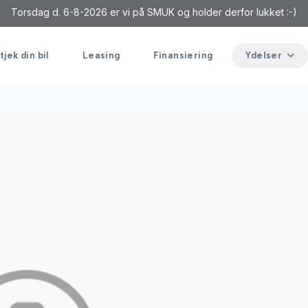
Torsdag d. 6-8-2026 er vi på SMUK og holder derfor lukket :-)
tjek din bil
Leasing
Finansiering
Ydelser