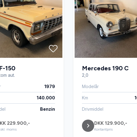
F-150
Mercedes 190 C
tom aut.
2,0
r
1979
Modelår
140.000
Km
del
Benzin
Drivmiddel
KK 229.900,-
DKK 129.900,-
skl. moms
Kontantpris