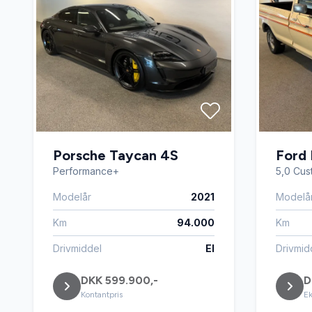
Porsche Taycan 4S
Ford 
Performance+
5,0 Cus
Modelår
2021
Modelå
Km
94.000
Km
Drivmiddel
El
Drivmid
DKK 599.900,-
D
Kontantpris
Ek