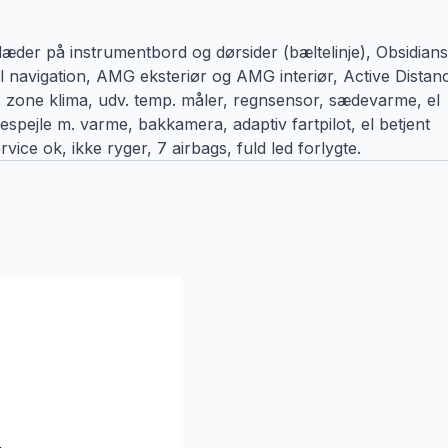
der på instrumentbord og dørsider (bæltelinje), Obsidians
 navigation, AMG eksteriør og AMG interiør, Active Distan
zone klima, udv. temp. måler, regnsensor, sædevarme, el
despejle m. varme, bakkamera, adaptiv fartpilot, el betjent
vice ok, ikke ryger, 7 airbags, fuld led forlygte.