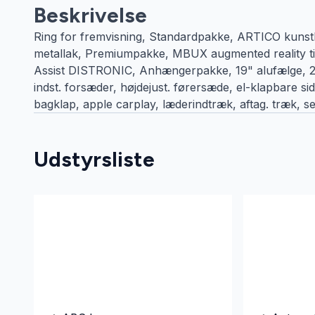
Beskrivelse
Ring for fremvisning, Standardpakke, ARTICO kunstlæ
metallak, Premiumpakke, MBUX augmented reality til
Assist DISTRONIC, Anhængerpakke, 19" alufælge, 2 
indst. forsæder, højdejust. førersæde, el-klapbare si
bagklap, apple carplay, læderindtræk, aftag. træk, ser
Udstyrsliste