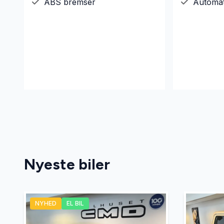
ABS bremser
Automa
Nyeste biler
NYHED
EL BIL