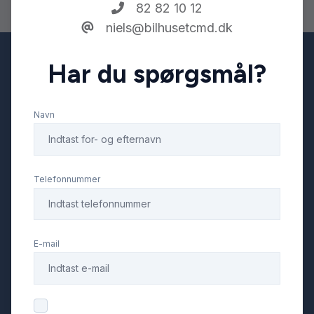
82 82 10 12
niels@bilhusetcmd.dk
Navigation
Har du spørgsmål?
Parkeringssensor bagved
Navn
Parkeringssensor foran
Ratgearskifte
Telefonnummer
Service OK
E-mail
Startspærre
Sædevarme