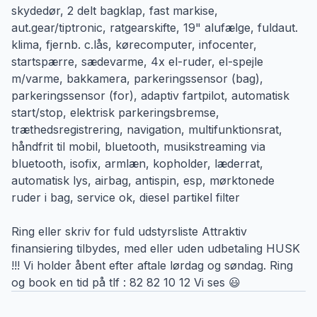
skydedør, 2 delt bagklap, fast markise,
aut.gear/tiptronic, ratgearskifte, 19" alufælge, fuldaut.
klima, fjernb. c.lås, kørecomputer, infocenter,
startspærre, sædevarme, 4x el-ruder, el-spejle
m/varme, bakkamera, parkeringssensor (bag),
parkeringssensor (for), adaptiv fartpilot, automatisk
start/stop, elektrisk parkeringsbremse,
træthedsregistrering, navigation, multifunktionsrat,
håndfrit til mobil, bluetooth, musikstreaming via
bluetooth, isofix, armlæn, kopholder, læderrat,
automatisk lys, airbag, antispin, esp, mørktonede
ruder i bag, service ok, diesel partikel filter
Ring eller skriv for fuld udstyrsliste Attraktiv
finansiering tilbydes, med eller uden udbetaling HUSK
!!! Vi holder åbent efter aftale lørdag og søndag. Ring
og book en tid på tlf : 82 82 10 12 Vi ses 😃