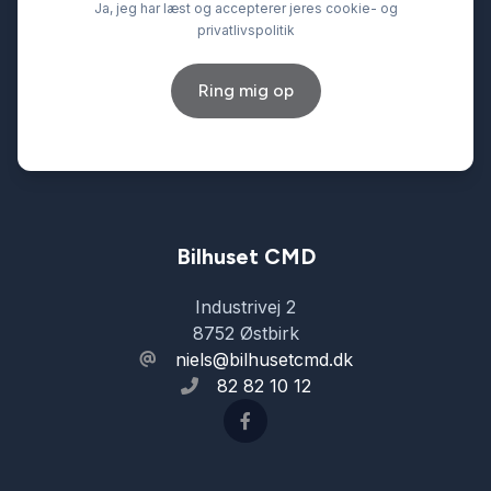
Ja, jeg har læst og accepterer jeres cookie- og
privatlivspolitik
Tonede ruder
Ring mig op
Træthedsregistrering
Bilhuset CMD
Industrivej 2
8752 Østbirk
niels@bilhusetcmd.dk
82 82 10 12