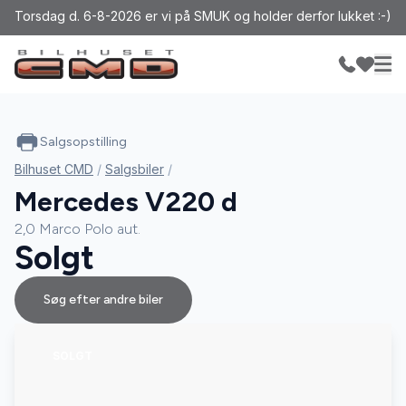
Torsdag d. 6-8-2026 er vi på SMUK og holder derfor lukket :-)
Salgsopstilling
Bilhuset CMD
/
Salgsbiler
/
Mercedes V220 d
2,0 Marco Polo aut.
Solgt
Søg efter andre biler
SOLGT