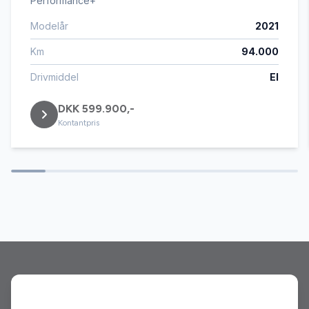
Performance+
Modelår
2021
Fjernbetjent centrallås
Km
94.000
Fuldautomatisk klimaanlæg
Drivmiddel
El
DKK 599.900,-
Infocenter
Kontantpris
Isofix
Kørecomputer
Læderrat
Musikstreaming via bluetooth