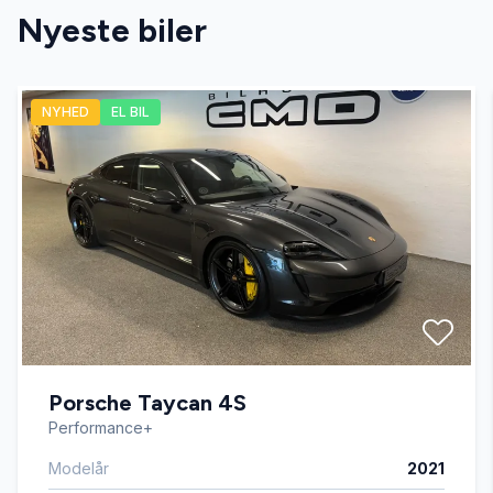
Nyeste biler
Armlæn
NYHED
EL BIL
Auto nedblændelig bakspejl
Auto. start/stop
Automatgear
Automatisk lys
Porsche Taycan 4S
Bluetooth
Performance+
Modelår
2021
Dæktryksystem