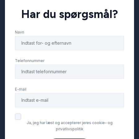
Har du spørgsmål?
Isofix
Navn
Læderrat
Navigation
Telefonnummer
Nøglefri betjening
E-mail
Parkeringssensor bagved
Parkeringssensor foran
Ja, jeg har læst og accepterer jeres cookie- og
privatlivspolitik
Ratgearskifte