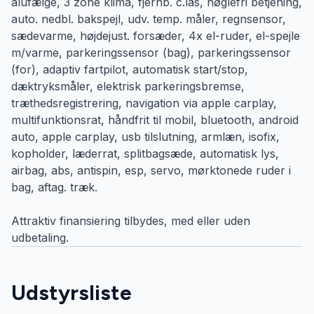
alufælge, 3 zone klima, fjernb. c.lås, nøglefri betjening,
auto. nedbl. bakspejl, udv. temp. måler, regnsensor,
sædevarme, højdejust. forsæder, 4x el-ruder, el-spejle
m/varme, parkeringssensor (bag), parkeringssensor
(for), adaptiv fartpilot, automatisk start/stop,
dæktryksmåler, elektrisk parkeringsbremse,
træthedsregistrering, navigation via apple carplay,
multifunktionsrat, håndfrit til mobil, bluetooth, android
auto, apple carplay, usb tilslutning, armlæn, isofix,
kopholder, læderrat, splitbagsæde, automatisk lys,
airbag, abs, antispin, esp, servo, mørktonede ruder i
bag, aftag. træk.
Attraktiv finansiering tilbydes, med eller uden
udbetaling.
Udstyrsliste