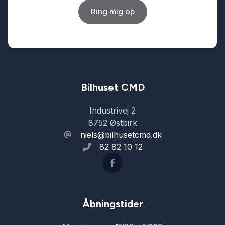
Ring mig op
Servostyring
Splitbagsæder
Sædevarme
Bilhuset CMD
Industrivej 2
Tonede ruder
8752 Østbirk
niels@bilhusetcmd.dk
82 82 10 12
Træthedsregistrering
USB tilslutning
Åbningstider