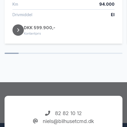
Km
94.000
El-ruder x4
Drivmiddel
El
DKK 599.900,-
El-spejle med varme
Kontantpris
Elektrisk bagagerum
Elektrisk parkeringsbremse
Fjernbetjent centrallås
Fuld LED forlygter
82 82 10 12
niels@bilhusetcmd.dk
Højdejusterbare forsæder